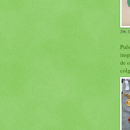
29€. C
Puls
insp
de o
col