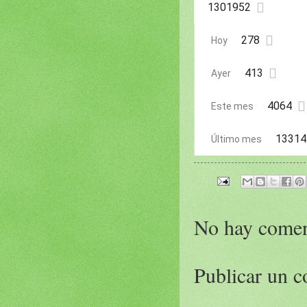

1301952

278
Hoy

413
Ayer

4064
Este mes
13314
Último mes
No hay comen
Publicar un c