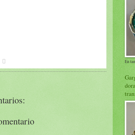

En ta
Garg
dora
tran
tarios:
omentario