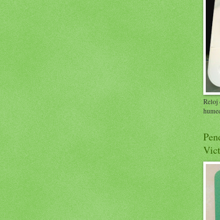
Reloj 
humed
Pend
Vict