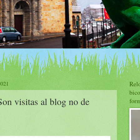
2021
Rel
bico
Son visitas al blog no de
for