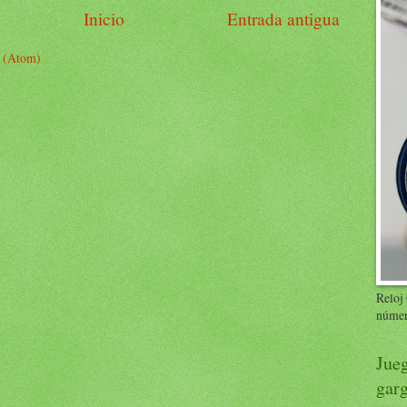
Inicio
Entrada antigua
s (Atom)
Reloj
número
Jue
garg